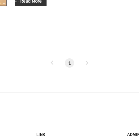
패드, 노트북, 스마트 워치류에,집안에 있는 가전들 대부분이 I
Read More
사용한다. 거기에 조금 더 스마트한 삶을 꿈꾼다면, 조명이나 
연결되는 환경을 만들게 된다. 그러다보면 무선AP (흔히들 말하
에 부담이 되고, 좀 더 나은 모델은 없나, 눈길을 돌리게 된다
라, 한개의 장비에 사용자가 많아지면 당연히 느려진다.) 
라이즈 장비들..
이
다
1
전
음
LINK
ADMI