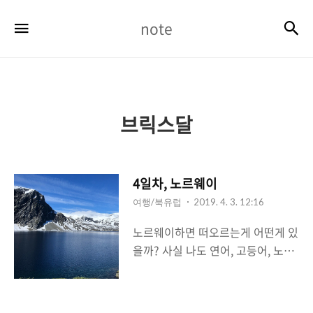
note
검
메뉴
note
브릭스달
4일차, 노르웨이
여행/북유럽
2019. 4. 3. 12:16
노르웨이하면 떠오르는게 어떤게 있
을까? 사실 나도 연어, 고등어, 노르
웨이의숲(소설) 같은게 가장 먼저 떠
오르지만 피오르드 라는 유명한 퇴
적지형이 있다. 오늘은 이번 북유럽