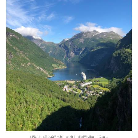
저멀리 크루즈유람선이 보인다. 게이랑게르 피오르드