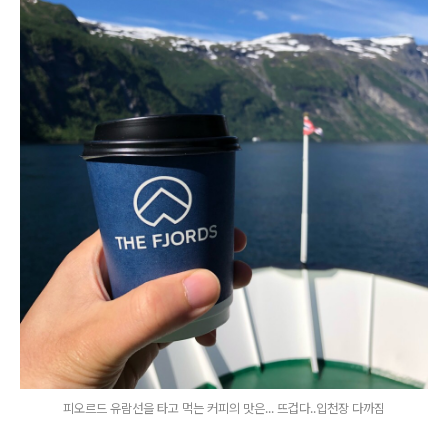
피오르드 유람선을 타고 먹는 커피의 맛은... 뜨겁다..입천장 다까짐