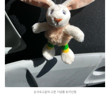
심사숙고끝에 고른 기념품 토끼인형