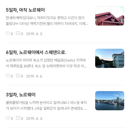
5일차, 아직 노르웨이
글 내용
현생에 빠져있다보니, 마무리짓지도 못하고 시간이 많이
흘렀다ㅠ 더이상 까먹기전에 빨리 마무리 지어야지. 이제
노르웨이의 꿈같은 시간이 끝나가고 있었다. 오늘은 플럼
0
0
2019. 4. 3.
산악 열차를 타보고, 저 멀리 베르겐쪽을 들릴 계획이다. 패
키지 여행이다보니까, 각각의 티켓이 얼마인지 신경쓰거나
줄서서 타거나 하는건 없어서 좋았지만, 자세히 둘러볼 시
6일차, 노르웨이에서 스웨덴으로.
간도 없이 휙휙 지나가는건 많이 아쉽다. 짙은 녹색의 열차
글 내용
의 외관에는 정차역이 그려져있었다. 일반 관광객과는 다
노르웨이의 마지막 숙소가 있었던 예일로(Geilo) 지역에
르게, 그룹관광객은 별도의 칸이 구성되어 있어서 탑승할
서 하루밤을 보냈다. 숙소 앞 슈퍼마켓에서 이것 저것 사려
때도 일반 관광객과는 별도로 안내를 받아서 탑승했다. (아
고 했었는데, 주류는 살 수 없어 아쉬웠다. (법적으로 주류
무래도 북유럽여행은 패키지, 크루즈 여행으로 많이 오다
0
0
2019. 4. 6.
를 판매하는건 허가받은 곳에서만 가능하고, 그마저도 시
보니 더 확실하게 구별지어놓은듯 했다.) 올라가다보면 각
간이 정해져있다.) 갈길이 먼 만큼 (오슬로까지 250km 정
정차역마다 멈춰서긴 하는데(한국의 지하철 정차..
도, 스웨덴의 외레브로까지 500km), 아침일찍 출발했다.
3일차, 노르웨이
오슬로에 도착해서, 오슬로 시청사로 왔다. 노벨 평화상 수
글 내용
상 장소라고 한다. 개인적으로는 기하학적 무늬의 바닥의
꿀렁꿀렁거림을 느끼며 눈비비고 일어나보니 어느덧 육지
타일이 인상 깊었다. 그리고 오슬로까지 왔으면, 누구나 보
가 보이기 시작했다. (사실 일찌감치 일어나서 면세점도 다
고 간다는 바로 그 작품을 보러 미술관으로 향했다. 짧게나
시 들리고 했지만..) 도착하자마자 바로 오슬로 조각공원으
마 오슬로 시내를 느끼고, 가볍게 밥을 먹은 후 이제 스웨덴
0
0
2019. 4. 3.
로 갔다. 조각품 하나하나에 대한 설명을 듣는것 보단, 인생
으로 넘어가게 되었다. 스웨덴의 스톡홀름까지는 거리가
이란 큰 주제를 가지고 각각의 조각품들이 어떤 의미를 가
꽤 있어서, 중간에 외레..