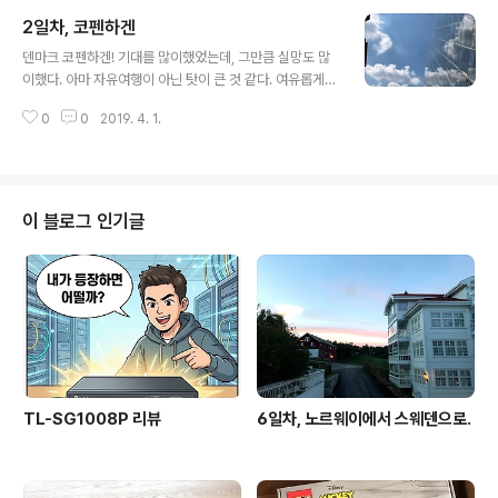
지고 있을지 상상하며 이야기를 만들면서 보는 것이 재미
2일차, 코펜하겐
있을거란 설명을 듣고 많은 조각품을 하나하나 구경했다.
글 내용
짧게나마 조각공원 구경을 하고, 점심을 먹었다. (식사는 별
덴마크 코펜하겐! 기대를 많이했었는데, 그만큼 실망도 많
도의 언급을 하지 않으면 정말 그냥 그런걸로 하자..) 이제
이했다. 아마 자유여행이 아닌 탓이 큰 것 같다. 여유롭게
는 버스로 긴긴 여정을 떠날 시간이 되었다. 약 400여키로
다녔으면 너무나 좋았겠지만... 매번 설명을 듣긴 들었는데,
미터 떨어진 Grotli지역의 숙소로 이동해야한다. 지나가는
0
0
2019. 4. 1.
기억에 남는건 별로 없으니 스팟별로 간단하게 사진만 남
곳마다 산과 물로 이루어진 아름다운 자연 경관이 정말 쉴
기는걸로. 아무래도 찍고찍고 다니다보니 감흥이 없던곳은
틈없이 눈을 즐겁게 해주었다...
사진으로조차 기억이 그닥 나지 않는구나 크리스티안보르
궁전 뉘하운 음, 그래 제일 유명한곳같은데.. 아말리하벤 넓
은 광장뒤에 바다가 보이는 곳 게피온분수 인어공주상
이 블로그 인기글
어..... 그래... 유명한가보다...... 로젠보르크 성 성안에 있는
보물들이 진짜 중요한 보물이고, 여왕이 실제로 착용하는
보물이라고 하는데,,,, 넵,글쿤요. DFDS 사실, 처음으로 이
렇게 큰 배를 타게 되어서 기대를 많이 했다. 그래도 나름
신선하고 재..
TL-SG1008P 리뷰
6일차, 노르웨이에서 스웨덴으로.