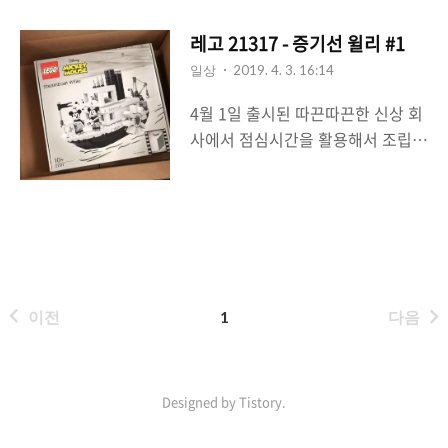
루할 틈 없이 금방 완성했다. 전체 조
립 소요시간은 한시간 반 정도 걸린
레고 21317 - 증기선 윌리 #1
것 같다. (751 bricks) 완성품을 보
일상
2019. 4. 3. 16:14
니 너무나 마음에 든다.
4월 1일 출시된 따끈따끈한 신상 회
사에서 점심시간을 활용해서 조립을
시작했다. 흰색, 회색, 은색, 검정색
으로만 구성되어있는 외관과는 다르
게 내부 부품은 알록달록한 원색으
로 구성되어 있어서 조립하는동안
심심하지 않게 해줬다. 한시간동안
2번 봉다리까지 끝냈고, 나머지는
이전
1
다음
완성하고 이어서 포스팅하는걸로..
Designed by Tistory.