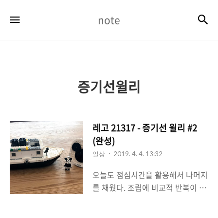
note
검
메뉴
note
증기선윌리
레고 21317 - 증기선 윌리 #2
(완성)
일상
2019. 4. 4. 13:32
오늘도 점심시간을 활용해서 나머지
를 채웠다. 조립에 비교적 반복이 없
고, 외부의 배모습을 만들어가면서
흑백의 톤을 깔끔하게 갖춰가니 지