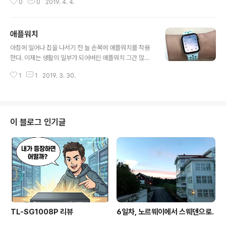
0
0
2019. 4. 4.
체 조립 소요시간은 한시간 반 정도 걸린 것 같다. (751 bri
cks) 완성품을 보니 너무나 마음에 든다.
애플워치
글 내용
아침에 일어나 집을 나서기 전 늘 손목에 애플워치를 착용
한다. 이제는 생활의 일부가 되어버린 애플워치 그간 많은
애플 제품들을 사용해왔지만, 애플워치는 사실 사치품이라
1
1
2019. 3. 30.
고 생각하고 관심에서 멀리해두고 지냈었다. 손목에 뭔가
를 차고 생활한다는 것이 익숙하지 않기에, 나에겐 필요가
없다고 생각해서였을까... 하지만 직업적인 특성상 앉아있
는 시간이 길고, 움직임이 적다 보니 건강이 나빠지기 시작
했고(살이 찌기 시작했고) 생존에 필수적인 움직임이 아닌
이 블로그 인기글
잉여로운 움직임에 대한 필요성을 느끼기 시작했었다. 어
떤 블로그였을까, 애플워치의 기본 기능 중 하나인 일어서
기에 대해 알게 되었는데, (참고:1시간 동안 애플워치의 높
이가 변화가 없으면 일어나서 움직이세요 하고 알림을 줌)
한 시간에 한 번씩이라도 일어서는 걸 감..
TL-SG1008P 리뷰
6일차, 노르웨이에서 스웨덴으로.