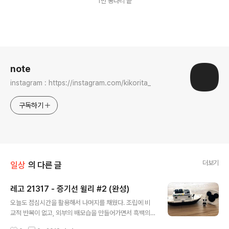
1번 봉다리 끝
로그 정보
note
instagram : https://instagram.com/kikorita_
구독하기
더보기
일상
의 다른 글
레고 21317 - 증기선 윌리 #2 (완성)
글 내용
오늘도 점심시간을 활용해서 나머지를 채웠다. 조립에 비
교적 반복이 없고, 외부의 배모습을 만들어가면서 흑백의
톤을 깔끔하게 갖춰가니 지루할 틈 없이 금방 완성했다. 전