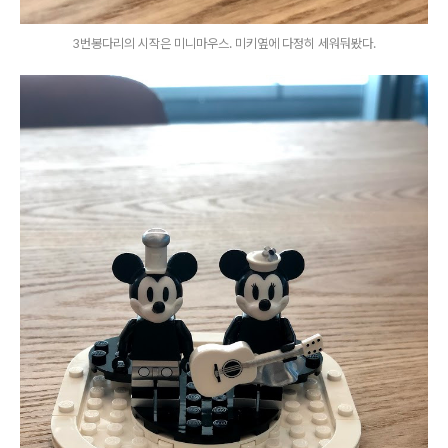
3번봉다리의 시작은 미니마우스. 미키옆에 다정히 세워둬봤다.