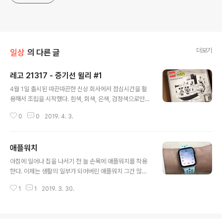
더보기
일상
의 다른 글
레고 21317 - 증기선 윌리 #1
글 내용
4월 1일 출시된 따끈따끈한 신상 회사에서 점심시간을 활
용해서 조립을 시작했다. 흰색, 회색, 은색, 검정색으로만
구성되어있는 외관과는 다르게 내부 부품은 알록달록한 원
0
0
2019. 4. 3.
색으로 구성되어 있어서 조립하는동안 심심하지 않게 해줬
다. 한시간동안 2번 봉다리까지 끝냈고, 나머지는 완성하
고 이어서 포스팅하는걸로..
애플워치
글 내용
아침에 일어나 집을 나서기 전 늘 손목에 애플워치를 착용
한다. 이제는 생활의 일부가 되어버린 애플워치 그간 많은
애플 제품들을 사용해왔지만, 애플워치는 사실 사치품이라
1
1
2019. 3. 30.
고 생각하고 관심에서 멀리해두고 지냈었다. 손목에 뭔가
를 차고 생활한다는 것이 익숙하지 않기에, 나에겐 필요가
없다고 생각해서였을까... 하지만 직업적인 특성상 앉아있
는 시간이 길고, 움직임이 적다 보니 건강이 나빠지기 시작